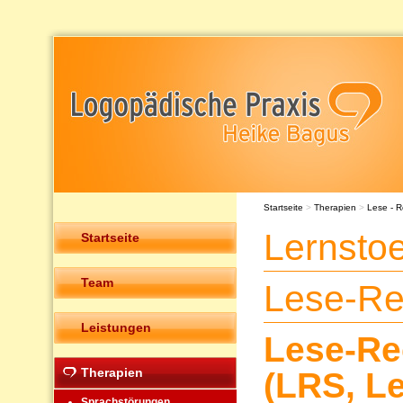
Startseite
>
Therapien
>
Lese - R
Lernsto
Startseite
Team
Lese-Re
Leistungen
Lese-Re
Therapien
(LRS, L
Sprachstörungen