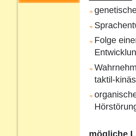
genetisch
Sprachent
Folge eine
Entwicklu
Wahrnehmun
taktil-kinä
organische
Hörstörung
mögliche 