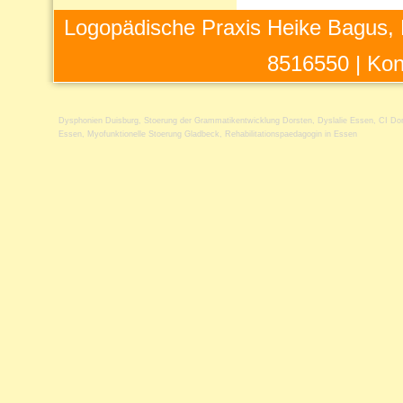
Logopädische Praxis Heike Bagus, 
8516550 |
Kon
Dysphonien Duisburg
,
Stoerung der Grammatikentwicklung Dorsten
,
Dyslalie Essen
,
CI Do
Essen
,
Myofunktionelle Stoerung Gladbeck
,
Rehabilitationspaedagogin in Essen