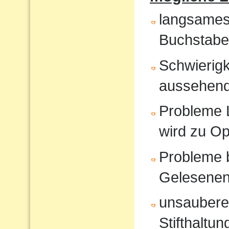
langsames
Buchstabe
Schwierigk
aussehende
Probleme 
wird zu O
Probleme 
Gelesene
unsauberes
Stifthaltun