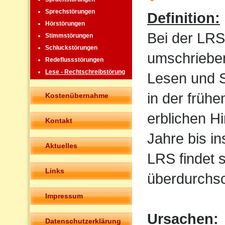
Sprechstörungen
Definition:
Hörstörungen
Bei der LRS
Stimmstörungen
Schluckstörungen
umschrieben
Redeflussstörungen
Lese - Rechtschreibstörung
Lesen und Sc
in der frühe
Kostenübernahme
erblichen H
Kontakt
Jahre bis i
Aktuelles
LRS findet 
Links
überdurchsch
Impressum
Ursachen:
Datenschutzerklärung