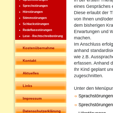
In der ersten Ther
eines Gespräches 
Sprechstörungen
Diese erlaubt der T
Hörstörungen
Stimmstörungen
von Ihnen und/oder
Schluckstörungen
dem bisherigen Kra
Redeflussstörungen
Erwartungen und W
Lese - Rechtschreibstörung
machen.
Im Anschluss erfolg
Kostenübernahme
anhand standardisie
wie z.B. Aussprach
Kontakt
erfassen. Anhand de
Ihr Kind geplant un
Aktuelles
zugeschnitten.
Links
Unter den Menüpu
Sprachstörungen
Impressum
Sprechstörungen
Datenschutzerklärung