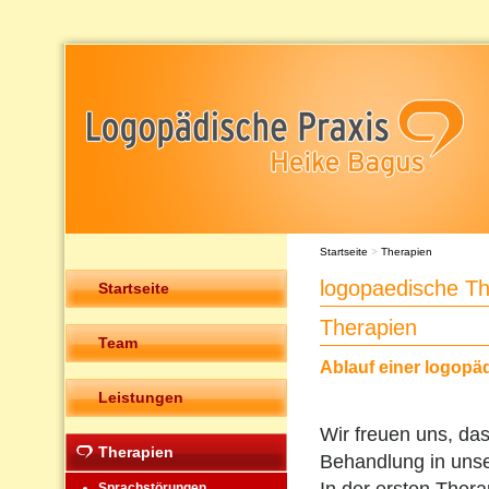
Startseite
>
Therapien
logopaedische Th
Startseite
Therapien
Team
Ablauf einer logopä
Leistungen
Wir freuen uns, das
Therapien
Behandlung in unser
Sprachstörungen