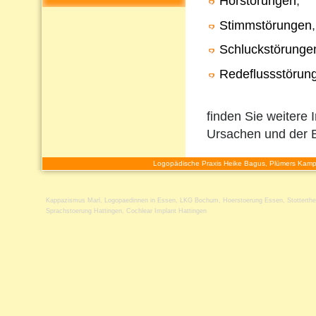
Hörstörungen
,
Stimmstörungen
,
Schluckstörunge
Redeflussstörun
finden Sie weitere 
Ursachen und der 
Logopädische Praxis Heike Bagus, Plümers Kamp
Kappazismus Marl
,
Logopaedinnen in Essen
,
LKG Bochum
,
Hoerstoerung Essen
,
Stotterth
Sprachstoerung Hattingen
,
Cochlear Implant Hattingen