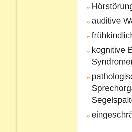
Hörstörun
auditive 
frühkindli
kognitive 
Syndrome
pathologi
Sprechorg
Segelspalt
eingeschr