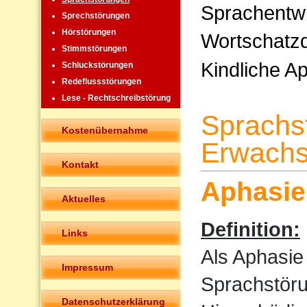
Sprachentw
Sprechstörungen
Hörstörungen
Wortschatzd
Stimmstörungen
Kindliche A
Schluckstörungen
Redeflussstörungen
Lese - Rechtschreibstörung
Sprachs
Kostenübernahme
Erwachs
Kontakt
Aphasie
Aktuelles
Definition:
Links
Als Aphasie
Impressum
Sprachstöru
Datenschutzerklärung