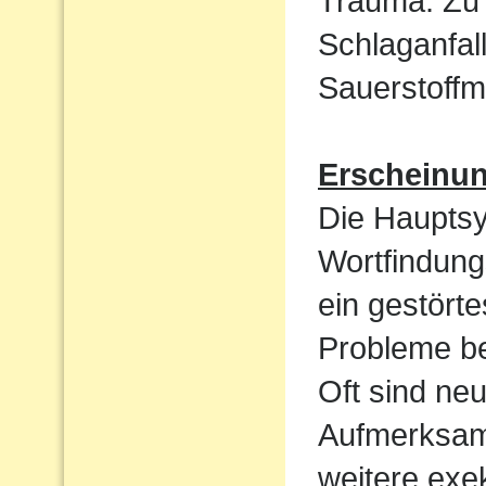
Trauma. Zu 
Schlaganfal
Sauerstoffm
Erscheinu
Die Haupts
Wortfindun
ein gestört
Probleme be
Oft sind ne
Aufmerksamk
weitere exek