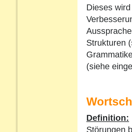
Dieses wird
Verbesserun
Ausspraches
Strukturen 
Grammatike
(siehe eing
Wortscha
Definition:
Störungen 