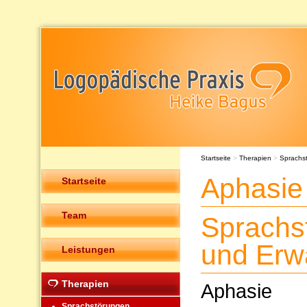
Startseite
>
Therapien
>
Sprachs
Aphasie
Startseite
Team
Sprachs
und Erw
Leistungen
Therapien
Aphasie
Sprachstörungen