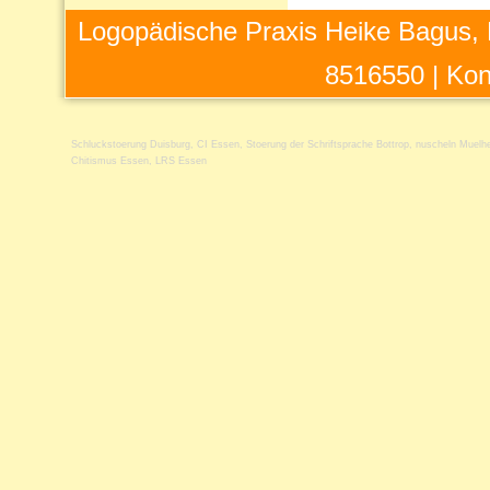
Logopädische Praxis Heike Bagus, 
8516550 |
Kon
Schluckstoerung Duisburg
,
CI Essen
,
Stoerung der Schriftsprache Bottrop
,
nuscheln Muelh
Chitismus Essen
,
LRS Essen