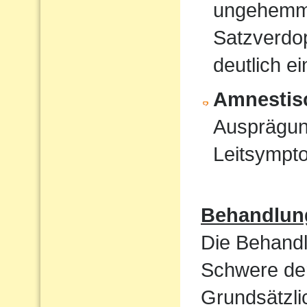
ungehemmt
Satzverdo
deutlich e
Amnestis
Ausprägun
Leitsympt
Behandlun
Die Behandl
Schwere der
Grundsätzli