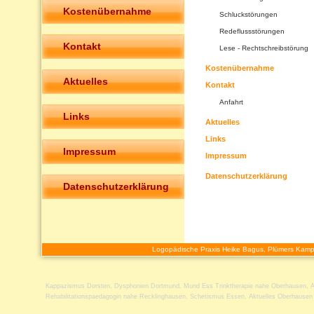
Kostenübernahme
Schluckstörungen
Redeflussstörungen
Kontakt
Lese - Rechtschreibstörung
Kostenübernahme
Aktuelles
Kontakt
Anfahrt
Links
Aktuelles
Links
Impressum
Impressum
Datenschutzerklärung
Datenschutzerklärung
Logopädische Praxis Heike Bagus, Plümers Kamp
Kappazismus Dorsten
,
Dysphonien Dortmund
,
Mund Ess Trinktherapie nahe Oberhausen
,
A
Rehabilitationspaedagogin nahe Recklinghausen
,
Schetismus Essen
,
Aktuelles Oberhausen