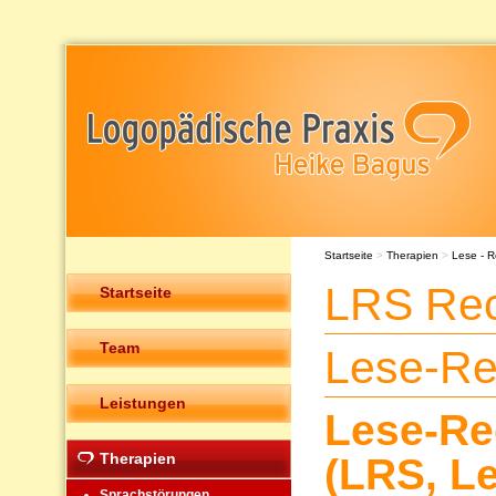
Startseite
>
Therapien
>
Lese - R
LRS Rec
Startseite
Team
Lese-Re
Leistungen
Lese-Re
Therapien
(LRS, L
Sprachstörungen