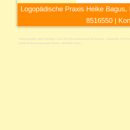
Logopädische Praxis Heike Bagus, 
8516550 |
Kon
Stimmtherapie nahe Hattingen
,
Lese Rechtschreibschwaeche Dorsten
,
Logopaedin in Esse
kindliche Stimmstoerungen Moers
,
Aktuelles Essen