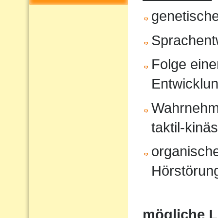
genetisch
Sprachent
Folge eine
Entwicklu
Wahrnehmun
taktil-kinä
organische
Hörstörung
mögliche 