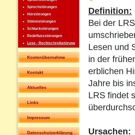
Sprechstörungen
Definition:
Hörstörungen
Bei der LRS
Stimmstörungen
Schluckstörungen
umschrieben
Redeflussstörungen
Lese - Rechtschreibstörung
Lesen und Sc
in der frühe
Kostenübernahme
erblichen H
Kontakt
Jahre bis i
Aktuelles
LRS findet 
Links
überdurchsch
Impressum
Ursachen:
Datenschutzerklärung