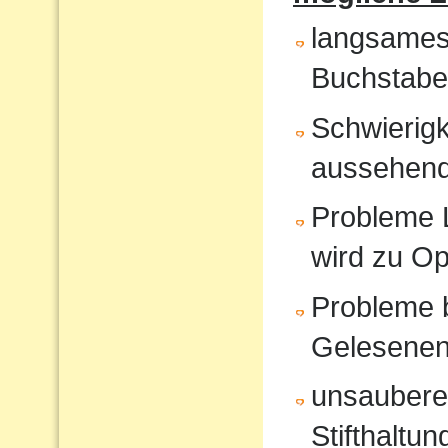
langsames
Buchstabe
Schwierigk
aussehende
Probleme 
wird zu O
Probleme 
Gelesene
unsauberes
Stifthaltun