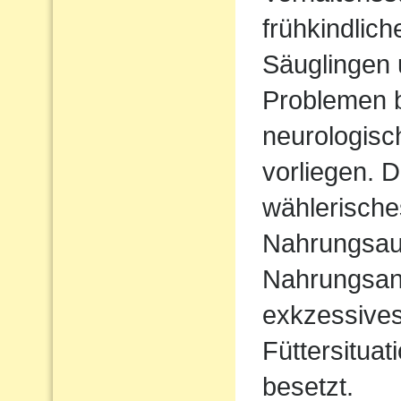
frühkindlic
Säuglingen 
Problemen b
neurologisc
vorliegen. D
wählerische
Nahrungsau
Nahrungsan
exkzessives
Füttersituat
besetzt.