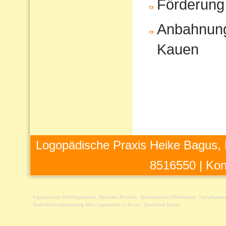
Förderung
Anbahnung
Kauen
Logopädische Praxis Heike Bagus, 
8516550 |
Kon
Kappazismus Recklinghausen
,
Aktuelles Bochum
,
Sprechapraxie Oberhausen
,
Facialispare
Wahrnehmungsstoerung Marl
,
Logopaedin in Essen
,
Dysarthrie Essen