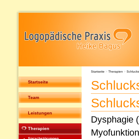
Startseite
>
Therapien
>
Schluck
Schluck
Startseite
Team
Schluck
Leistungen
Dysphagie (
Therapien
Myofunktion
Sprachstörungen