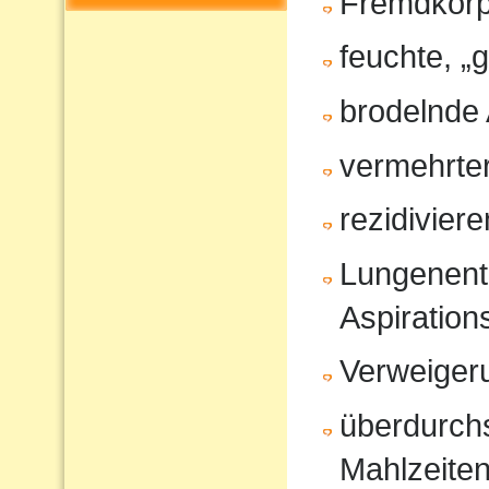
Fremdkörp
feuchte, „
brodelnde
vermehrter
rezidivier
Lungenent
Aspiratio
Verweiger
überdurchs
Mahlzeite