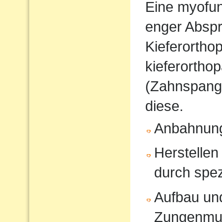
Eine myofunk
enger Absp
Kieferorthop
kieferortho
(Zahnspange
diese.
Anbahnung
Herstellen
durch spe
Aufbau und
Zungenmus