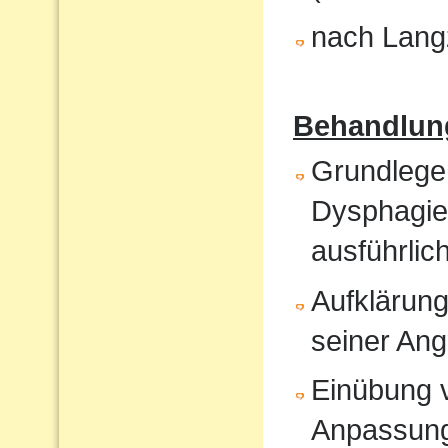
nach Langz
Behandlun
Grundlege
Dysphagiet
ausführlic
Aufklärung
seiner An
Einübung vo
Anpassun