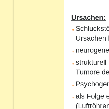
Ursachen:
Schluckst
Ursachen 
neurogene 
strukturel
Tumore de
Psychoge
als Folge 
(Luftröhren