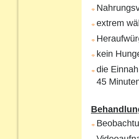
Nahrungsv
extrem wä
Heraufwür
kein Hunge
die Einnah
45 Minute
Behandlung
Beobachtun
Videoaufna