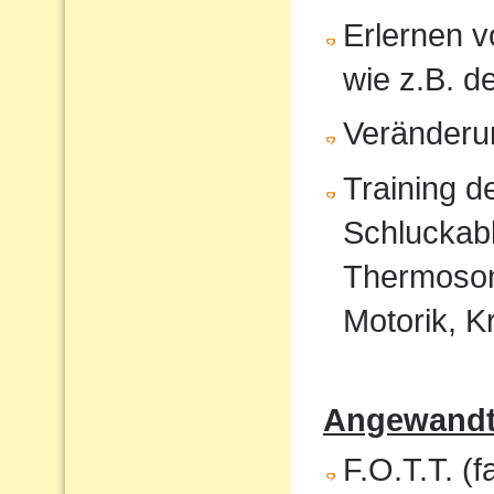
Erlernen 
wie z.B. 
Veränderu
Training 
Schluckabl
Thermosond
Motorik, K
Angewandte
F.O.T.T. (f