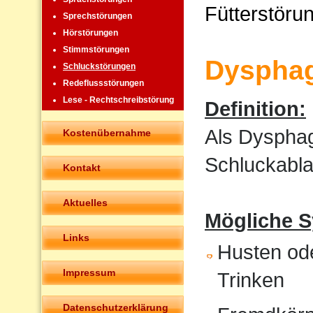
Fütterstöru
Sprechstörungen
Hörstörungen
Stimmstörungen
Dysphag
Schluckstörungen
Redeflussstörungen
Lese - Rechtschreibstörung
Definition:
Als Dysphag
Kostenübernahme
Schluckabla
Kontakt
Aktuelles
Mögliche 
Links
Husten od
Impressum
Trinken
Datenschutzerklärung