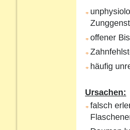
unphysiol
Zunggenst
offener Bi
Zahnfehlst
häufig unr
Ursachen:
falsch erl
Flaschene