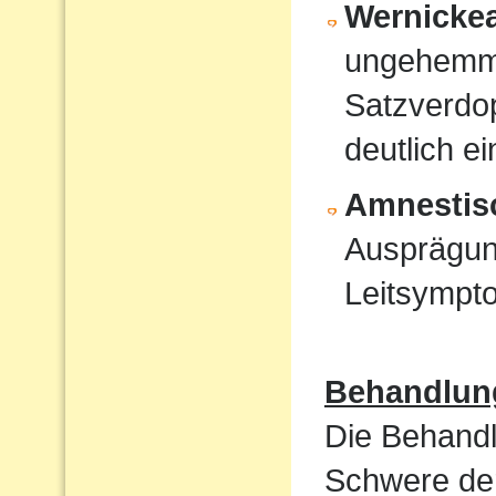
Wernicke
ungehemmt
Satzverdo
deutlich e
Amnestis
Ausprägun
Leitsympt
Behandlun
Die Behandl
Schwere der