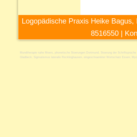
Logopädische Praxis Heike Bagus, 
8516550 |
Kon
Mundtherapie nahe Moers
,
phonetische Stoerungen Dortmund
,
Stoerung der Schriftsprache
Gladbeck
,
Sigmatismus lateralis Recklinghausen
,
eingeschraenkter Wortschatz Essen
,
Myo