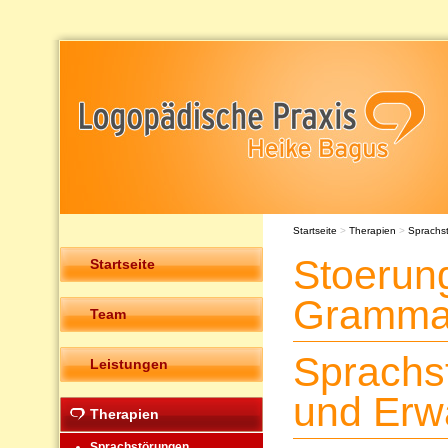
Startseite
>
Therapien
>
Sprachs
Stoerun
Startseite
Grammat
Team
Sprachs
Leistungen
und Erw
Therapien
Sprachstörungen