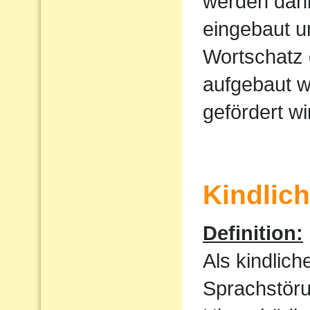
werden dan
eingebaut u
Wortschatz 
aufgebaut w
gefördert wi
Kindlic
Definition:
Als kindlic
Sprachstöru