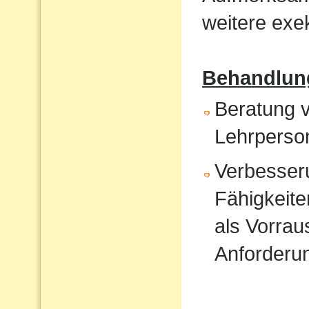
weitere exek
Behandlun
Beratung v
Lehrperso
Verbesser
Fähigkeite
als Vorrau
Anforderu