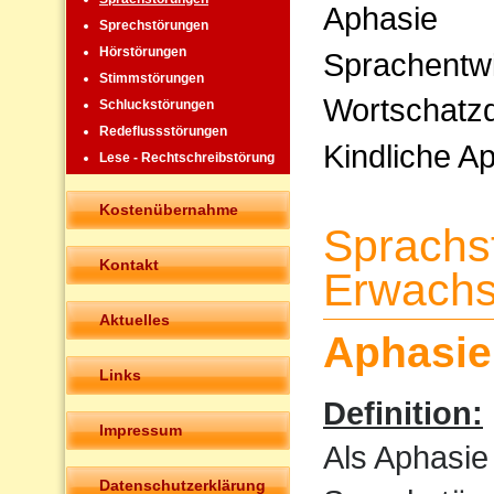
Aphasie
Sprechstörungen
Hörstörungen
Sprachentw
Stimmstörungen
Wortschatzd
Schluckstörungen
Redeflussstörungen
Kindliche A
Lese - Rechtschreibstörung
Kostenübernahme
Sprachs
Kontakt
Erwachs
Aktuelles
Aphasie
Links
Definition:
Impressum
Als Aphasie
Datenschutzerklärung