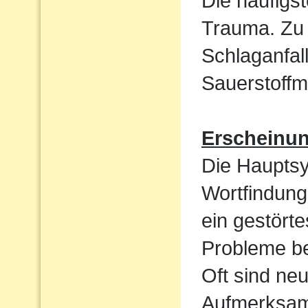
Die häufigst
Trauma. Zu 
Schlaganfal
Sauerstoffm
Erscheinu
Die Haupts
Wortfindun
ein gestört
Probleme be
Oft sind ne
Aufmerksamk