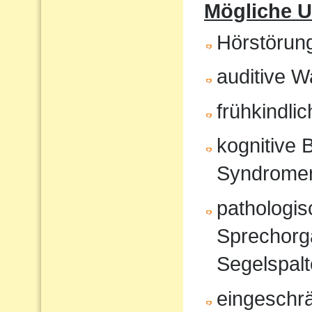
Mögliche U
Hörstörun
auditive 
frühkindli
kognitive 
Syndrome
pathologi
Sprechorg
Segelspalt
eingeschr