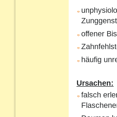
unphysiol
Zunggenst
offener Bi
Zahnfehlst
häufig unr
Ursachen:
falsch erl
Flaschene