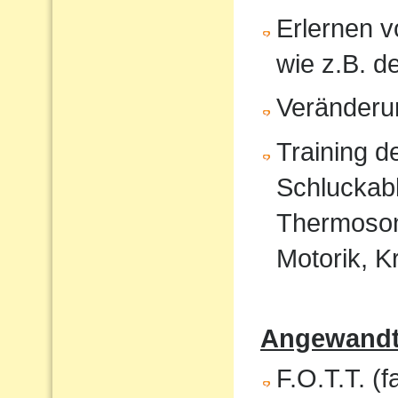
Erlernen 
wie z.B. 
Veränderu
Training 
Schluckabl
Thermosond
Motorik, K
Angewandte
F.O.T.T. (f