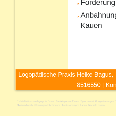
Förderung
Anbahnung
Kauen
Logopädische Praxis Heike Bagus, 
8516550 |
Kon
Rehabilitationspaedagoge in Essen
,
Fazialisparese Essen
,
Sprachentwicklungsstoerungen 
Myofunktionelle Stoerungen Oberhausen
,
Trinkstoerungen Essen
,
Naeseln Essen