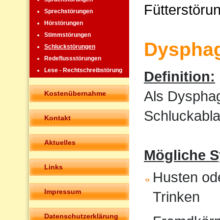
Fütterstöru
Sprechstörungen
Hörstörungen
Stimmstörungen
Dysphag
Schluckstörungen
Redeflussstörungen
Lese - Rechtschreibstörung
Definition:
Als Dysphag
Kostenübernahme
Schluckabla
Kontakt
Aktuelles
Mögliche 
Links
Husten od
Impressum
Trinken
Datenschutzerklärung