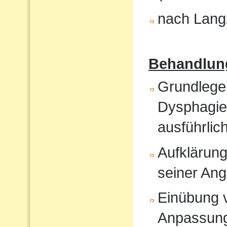
nach Langz
Behandlun
Grundlege
Dysphagiet
ausführlic
Aufklärung
seiner An
Einübung vo
Anpassun