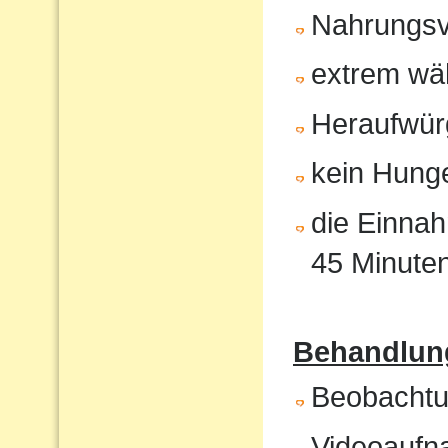
Nahrungsv
extrem wä
Heraufwür
kein Hunge
die Einnah
45 Minute
Behandlung
Beobachtun
Videoaufna