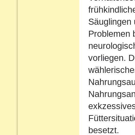
frühkindlic
Säuglingen 
Problemen b
neurologisc
vorliegen. D
wählerische
Nahrungsau
Nahrungsan
exkzessives
Füttersituat
besetzt.