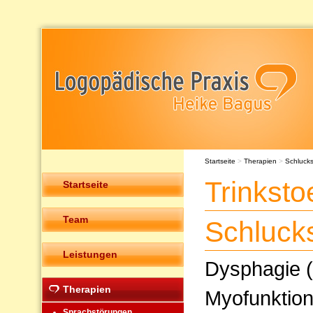
Startseite
>
Therapien
>
Schluck
Trinkst
Startseite
Team
Schluck
Leistungen
Dysphagie (
Therapien
Myofunktion
Sprachstörungen