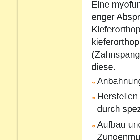
Eine myofunk
enger Absp
Kieferorthop
kieferortho
(Zahnspange
diese.
Anbahnung
Herstellen
durch spe
Aufbau und
Zungenmus