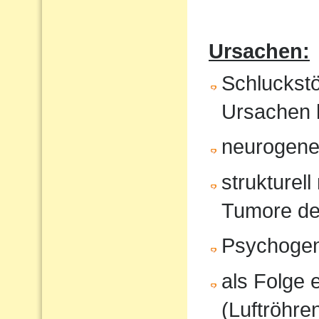
Ursachen:
Schluckst
Ursachen 
neurogene 
strukturel
Tumore de
Psychoge
als Folge 
(Luftröhren