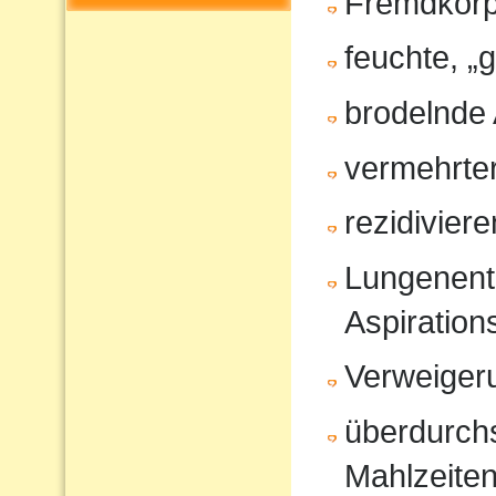
Fremdkörp
feuchte, „
brodelnde
vermehrter
rezidivier
Lungenent
Aspiratio
Verweiger
überdurchs
Mahlzeite